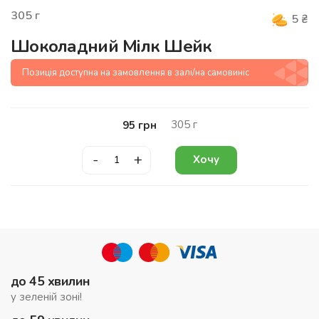
305
г
5
₴
Шоколадний Мілк Шейк
Позиція доступна на замовлення в залі/на самовиніс
305
г
95
грн
-
+
Хочу
до 45 хвилин
у зеленій зоні!