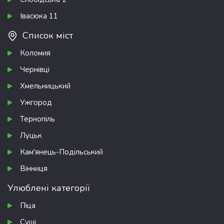
Івасюка 11
Список міст
Коломия
Чернівці
Хмельницький
Ужгород
Тернопіль
Луцьк
Кам'янець-Подільський
Вінниця
Улюблені категорії
Піца
Суші