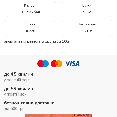
Калорії
Білки
165.94
кКал
4.56
г
Жири
Вуглеводи
0.77
г
35.19
г
енергетична цінність вказана за
100г
до 45 хвилин
у зеленій зоні!
до 59 хвилин
у жовтій зоні
безкоштовна доставка
від 500 грн