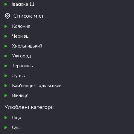
Івасюка 11
Список міст
Коломия
Чернівці
Хмельницький
Ужгород
Тернопіль
Луцьк
Кам'янець-Подільський
Вінниця
Улюблені категорії
Піца
Суші