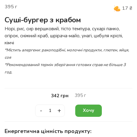
395
г
17
₴
Суші-бургер з крабом
Норі, рис, сир вершковий, тісто темпура, сухарі панко,
огірок, сніжний краб, шрірача-майо, унагі, цибуля кріспі,
кімчі
*Містить алергени: ракоподібні, молочні продукти, глютен, яйця,
соя
*Рекомендований термін зберігання готових страв не більше 3
год.
395
г
342
грн
-
+
Хочу
Енергетична цінність продукту: