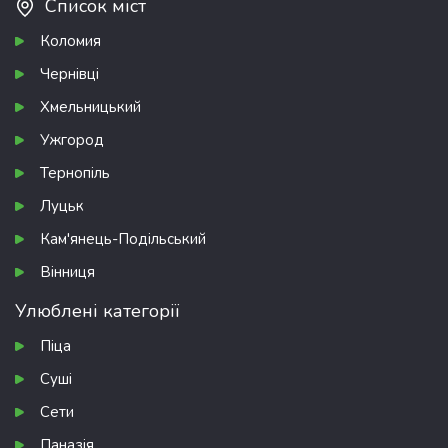
Список міст
Коломия
Чернівці
Хмельницький
Ужгород
Тернопіль
Луцьк
Кам'янець-Подільський
Вінниця
Улюблені категорії
Піца
Суші
Сети
Паназія