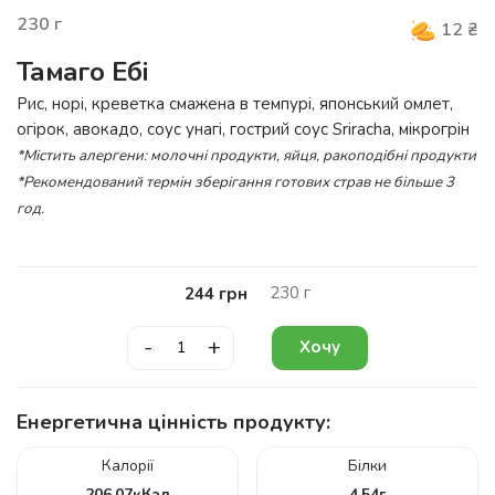
230
г
12
₴
Тамаго Ебі
Рис, норі, креветка смажена в темпурі, японський омлет,
огірок, авокадо, соус унагі, гострий соус Sriracha, мікрогрін
*Містить алергени: молочні продукти, яйця, ракоподібні продукти
*Рекомендований термін зберігання готових страв не більше 3
год.
230
г
244
грн
-
+
Хочу
Енергетична цінність продукту:
Калорії
Білки
206.07
кКал
4.54
г