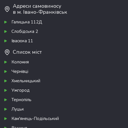
Адреси самовиносу
в м. Івано-Франківськ
Галицька 112Д
Слобідська 2
Івасюка 11
Список міст
Коломия
Чернівці
Хмельницький
Ужгород
Тернопіль
Луцьк
Кам'янець-Подільський