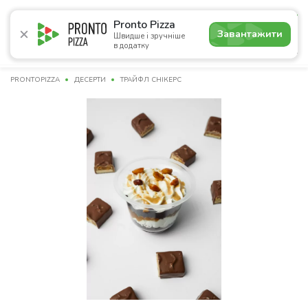
4.9
Pronto Pizza
Завантажити
Швидше і зручніше
в додатку
Акції
Піца
Суші
Сети
Комбо
Сніданки
Нап
PRONTOPIZZA
ДЕСЕРТИ
ТРАЙФЛ СНІКЕРС