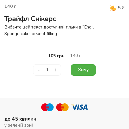
140
г
5
₴
Трайфл Снікерс
Вибачте цей текст доступний тільки в “
Eng
”.
Sponge cake, peanut filling
140
г
105
грн
-
+
Хочу
до 45 хвилин
у зеленій зоні!