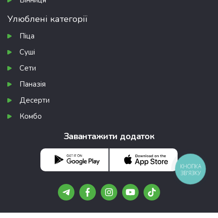
Вінниця
Улюблені категорії
Піца
Суші
Сети
Паназія
Десерти
Комбо
Завантажити додаток
КНОПКА
ЗВ'ЯЗКУ