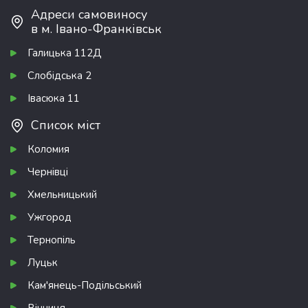
Адреси самовиносу
в м. Івано-Франківськ
Галицька 112Д
Слобідська 2
Івасюка 11
Список міст
Коломия
Чернівці
Хмельницький
Ужгород
Тернопіль
Луцьк
Кам'янець-Подільський