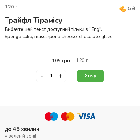
120
г
5
₴
Трайфл Тірамісу
Вибачте цей текст доступний тільки в “
Eng
”.
Sponge cake, mascarpone cheese, chocolate glaze
120
г
105
грн
-
+
Хочу
до 45 хвилин
у зеленій зоні!