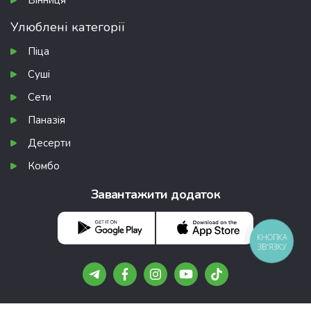
Вінниця
Улюблені категорії
Піца
Суші
Сети
Паназія
Десерти
Комбо
Завантажити додаток
КНОПКА
ЗВ'ЯЗКУ