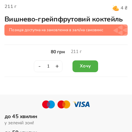
211
г
4
₴
Вишнево-грейпфрутовий коктейль
Позиція доступна на замовлення в залі/на самовиніс
211
г
80
грн
-
+
Хочу
до 45 хвилин
у зеленій зоні!