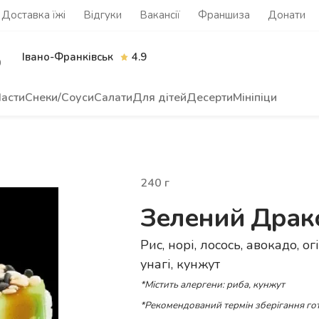
Доставка їжі
Відгуки
Вакансії
Франшиза
Донати
Івано-Франківськ
4.9
0
асти
Снеки/Соуси
Салати
Для дітей
Десерти
Мініпіци
240
г
Зелений Драк
Рис, норі, лосось, авокадо, о
унагі, кунжут
*Містить алергени: риба, кунжут
*Рекомендований термін зберігання гот