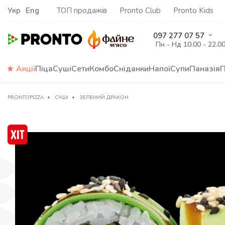
Укр
Eng
ТОП продажів
Pronto Club
Pronto Kids
097 277 07 57
Пн - Нд 10.00 - 22.0
Акції
Піца
Суші
Сети
Комбо
Сніданки
Напої
Супи
Паназія
П
PRONTOPIZZA
СУШІ
ЗЕЛЕНИЙ ДРАКОН