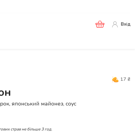
Вхід
17
₴
он
гірок, японський майонез, соус
ових страв не більше 3 год.