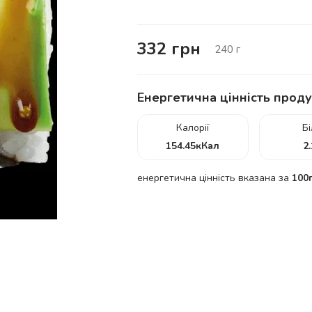
332
грн
240
г
Енергетична цінність проду
Калорії
Б
154.45
кКал
2
енергетична цінність вказана за
100