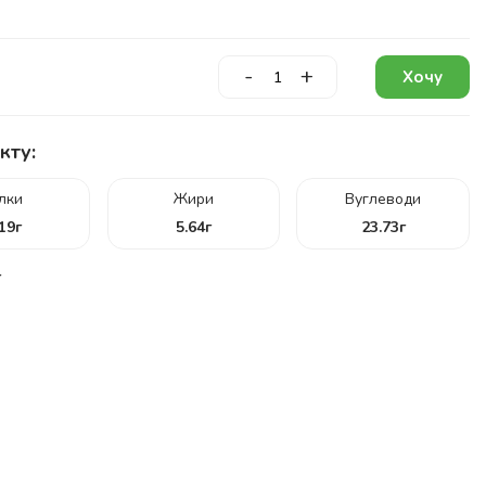
-
+
Хочу
кту:
ілки
Жири
Вуглеводи
.19
г
5.64
г
23.73
г
г