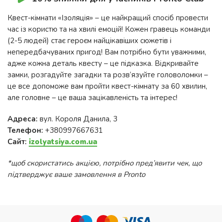
Квест-кімнати «Ізоляція» – це найкращий спосіб провести
час із користю та на хвилі емоцій! Кожен гравець команди
(2-5 людей) стає героєм найцікавіших сюжетів і
непередбачуваних пригод! Вам потрібно бути уважними,
адже кожна деталь квесту – це підказка. Відкривайте
замки, розгадуйте загадки та розв‘язуйте головоломки –
це все допоможе вам пройти квест-кімнату за 60 хвилин,
але головне – це ваша зацікавленість та інтерес!
Адреса:
вул. Короля Данила, 3
Телефон:
+380997667631
Сайт:
izolyatsiya.com.ua
*щоб скористатись акцією, потрібно пред’явити чек, що
підтверджує ваше замовлення в Pronto