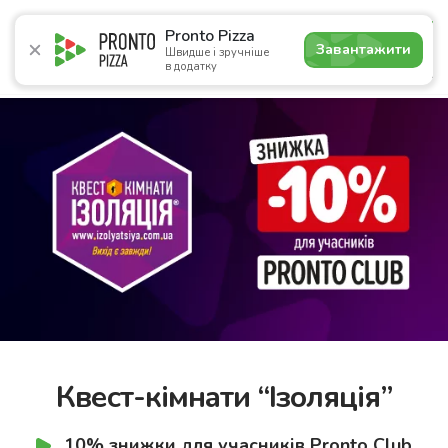
4.9
Pronto Pizza
Завантажити
Швидше і зручніше
в додатку
Акції
Піца
Суші
Сети
Комбо
Сніданки
Нап
Квест-кімнати “Ізоляція”
10% знижки для учасників Pronto Club