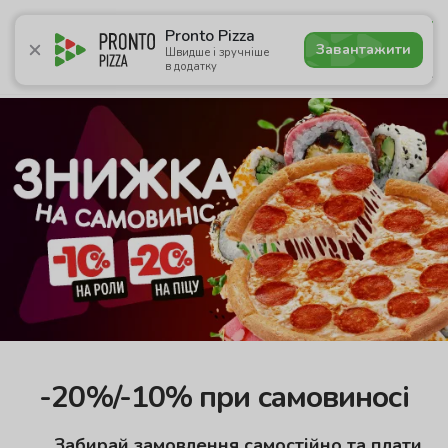
5.0
Pronto Pizza
Завантажити
Швидше і зручніше
в додатку
Акції
Піца
Суші
Сети
Бургери
Комбо
Паст
-20%/-10% при самовиносі
Забирай замовлення самостійно та плати