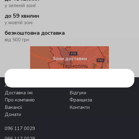
у зеленій зоні!
до 59 хвилин
у жовтій зоні
безкоштовна доставка
від 500 грн
Зони доставки
Акції
Pronto Club
Доставка їжі
Відгуки
Про компанію
Франшиза
Вакансії
Контакти
Донати
096 117 0029
066 117 0029