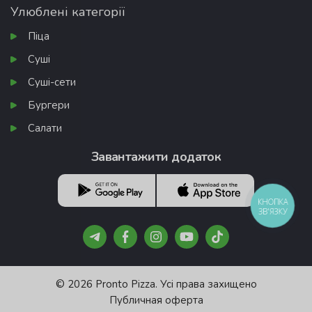
Улюблені категорії
Піца
Суші
Суші-сети
Бургери
Салати
Завантажити додаток
КНОПКА
ЗВ'ЯЗКУ
© 2026 Pronto Pizza. Усі права захищено
Публичная оферта