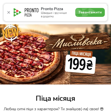
4.9
Pronto Pizza
Завантажити
Швидше і зручніше
в додатку
Акції
Піца
Суші
Сети
Бургери
Комбо
Паст
Піца місяця
Любиш ситні піци з характером? Ти знайшов(-ла) свою! 😎