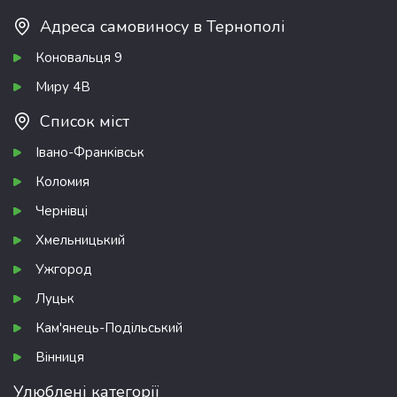
Адреса самовиносу в Тернополі
Коновальця 9
Миру 4В
Список міст
Івано-Франківськ
Коломия
Чернівці
Хмельницький
Ужгород
Луцьк
Кам'янець-Подільський
Вінниця
Улюблені категорії