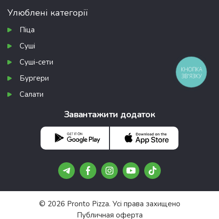
Улюблені категорії
Піца
Суші
Суші-сети
КНОПКА
ЗВ'ЯЗКУ
Бургери
Салати
Завантажити додаток
Подарунки, п
Безкоштовні п
© 2026 Pronto Pizza. Усі права захищено
Публичная оферта