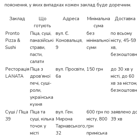
пояснення, у яких випадках кожен заклад буде доречним.
Заклад
Що
Адреса
Мінімальна
Доставка
готують
сума
Pronto
Піца, суші,
вул. Є.
без
по всьому
Pizza &
паназійські
Коновальця,
мінімальної
місту, 45-59
Sushi
страви,
9
суми
хв,
пасти,
безкоштовн
салати
Ресторація
Піца з
вул. Просвіти,
150 грн
до 30 хв у
LANATA
дров’яної
6а
місті, до 60
печі, суші-
хв за містом
роли,
безкоштовн
українська
кухня
Суші / Піца
Піца та
вул. Ген.
600 грн по
заявлено д
39
суші, кілька
Мирона
місту, 800
39 хв
точок у
Тарнавського,
грн
місті
32
приміська