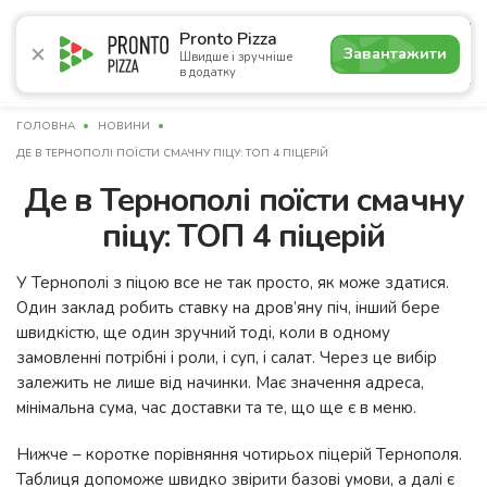
5.0
Pronto Pizza
Завантажити
Швидше і зручніше
в додатку
Акції
Піца
Суші
Сети
Бургери
Комбо
Паст
ГОЛОВНА
НОВИНИ
ДЕ В ТЕРНОПОЛІ ПОЇСТИ СМАЧНУ ПІЦУ: ТОП 4 ПІЦЕРІЙ
Де в Тернополі поїсти смачну
піцу: ТОП 4 піцерій
У Тернополі з піцою все не так просто, як може здатися.
Один заклад робить ставку на дров’яну піч, інший бере
швидкістю, ще один зручний тоді, коли в одному
замовленні потрібні і роли, і суп, і салат. Через це вибір
залежить не лише від начинки. Має значення адреса,
мінімальна сума, час доставки та те, що ще є в меню.
Нижче – коротке порівняння чотирьох піцерій Тернополя.
Таблиця допоможе швидко звірити базові умови, а далі є