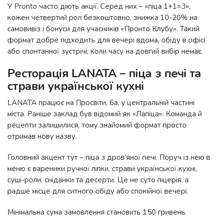
У Pronto часто діють акції. Серед них – «піца 1+1=3»,
кожен четвертий рол безкоштовно, знижка 10-20% на
самовивіз і бонуси для учасників «Пронто Клубу». Такий
формат добре підходить для вечері вдома, обіду в офісі
або спонтанної зустрічі, коли часу на довгий вибір немає.
Ресторація LANATA – піца з печі та
страви української кухні
LANATA працює на Просвіти, 6а, у центральній частині
міста. Раніше заклад був відомий як «Лапіца». Команда й
рецепти залишилися, тому знайомий формат просто
отримав нову назву.
Головний акцент тут – піца з дров’яної печі. Поруч із нею в
меню є вареники ручної ліпки, страви української кухні,
суші-роли, сніданки та десерти. Це не суто піцерія, а
радше місце для ситного обіду або спокійної вечері.
Мінімальна сума замовлення становить 150 гривень.