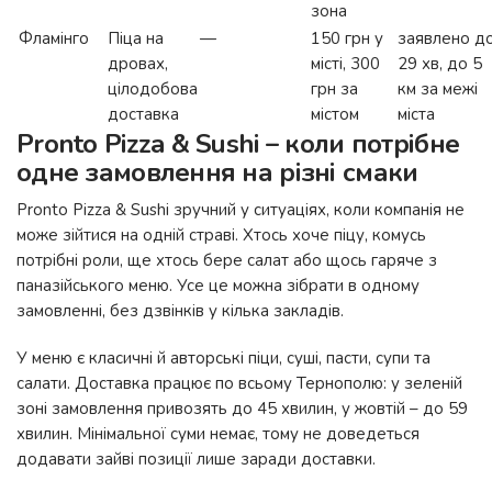
зона
Фламінго
Піца на
—
150 грн у
заявлено д
дровах,
місті, 300
29 хв, до 5
цілодобова
грн за
км за межі
доставка
містом
міста
Pronto Pizza & Sushi – коли потрібне
одне замовлення на різні смаки
Pronto Pizza & Sushi зручний у ситуаціях, коли компанія не
може зійтися на одній страві. Хтось хоче піцу, комусь
потрібні роли, ще хтось бере салат або щось гаряче з
паназійського меню. Усе це можна зібрати в одному
замовленні, без дзвінків у кілька закладів.
У меню є класичні й авторські піци, суші, пасти, супи та
салати. Доставка працює по всьому Тернополю: у зеленій
зоні замовлення привозять до 45 хвилин, у жовтій – до 59
хвилин. Мінімальної суми немає, тому не доведеться
додавати зайві позиції лише заради доставки.