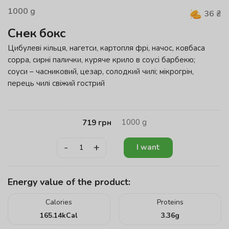
1000
g
36
₴
Снек бокс
Цибулеві кільця, нагетси, картопля фрі, начос, ковбаса
сoppa, сирні палички, куряче крило в соусі барбекю;
соуси – часниковий, цезар, солодкий чилі; мікрогрін,
перець чилі свіжий гострий
1000
g
719
грн
-
+
I want
Energy value of the product:
Calories
Proteins
165.14
kCal
3.36
g