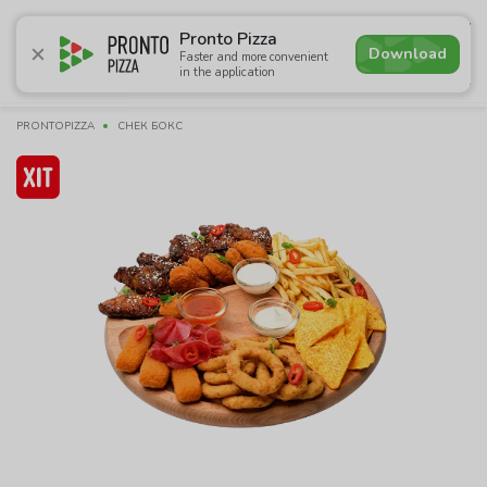
4.9
Pronto Pizza
Download
Faster and more convenient
in the application
Promotions
Pizza
Sushi
Sets
Burgers
Сombo 
PRONTOPIZZA
СНЕК БОКС