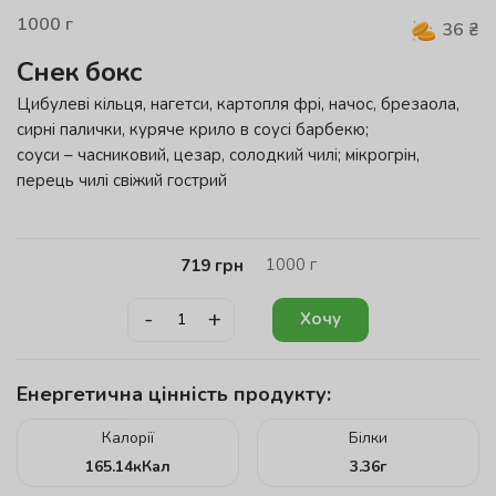
1000
г
36
₴
Снек бокс
Цибулеві кільця, нагетси, картопля фрі, начос, брезаола,
сирні палички, куряче крило в соусі барбекю;
соуси – часниковий, цезар, солодкий чилі; мікрогрін,
перець чилі свіжий гострий
1000
г
719
грн
-
+
Хочу
Енергетична цінність продукту:
Калорії
Білки
165.14
кКал
3.36
г