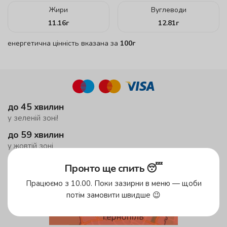
Жири
Вуглеводи
11.16
г
12.81
г
енергетична цінність вказана за
100г
до 45 хвилин
у зеленій зоні!
до 59 хвилин
у жовтій зоні
безкоштовна доставка
Пронто ще спить 😴
від 500 грн
Працюємо з 10.00. Поки зазирни в меню — щоби
потім замовити швидше 😉
Зони доставки