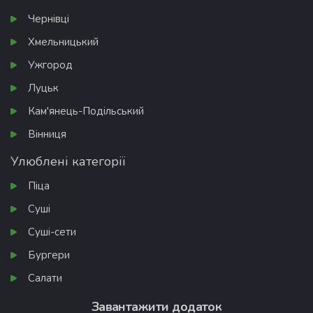
Чернівці
Хмельницький
Ужгород
Луцьк
Кам'янець-Подільський
Вінниця
Улюблені категорії
Піца
Суші
Суші-сети
Бургери
Салати
Завантажити додаток