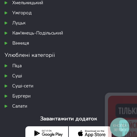
Хмельницький
Ужгород
Луцьк
Кам'янець-Подільський
Вінниця
Улюблені категорії
Піца
Суші
Суші-сети
Бургери
Салати
Завантажити додаток
КНОПКА
ЗВ'ЯЗКУ