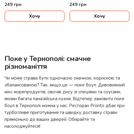
249
грн
249
грн
Хочу
Хочу
Поке у Тернополі: смачне
різноманіття
Чи може страва бути одночасно смачною, корисною та
збалансованою? Так, якщо це — поке боул. Дивовижний
мікс морепродуктів, овочів, рису зі спеціями та соусами,
якими багата паназійська кухня. Відтепер замовити поке
боул в Тернополі можна у нас.
Ресторан Pronto
дбає про
турботливе приготування та швидку доставку страви
прямісінько до ваших дверей. Обирайте та
насолоджуйтеся!