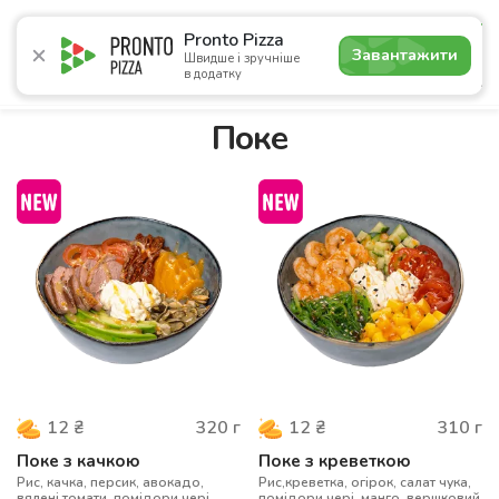
4.9
Pronto Pizza
Завантажити
Швидше і зручніше
в додатку
Акції
Піца
Суші
Сети
Бургери
Комбо
Паст
Поке
320
г
310
г
12
₴
12
₴
Поке з качкою
Поке з креветкою
Рис, качка, персик, авокадо,
Рис,креветка, огірок, салат чука,
вялені томати, помідори чері,
помідори чері, манго, вершковий