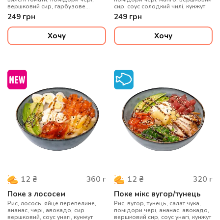
вершковий сир, гарбузове
сир, соус солодкий чилі, кунжут
насіння, медово-гірчичний соус
249
грн
249
грн
Хочу
Хочу
360
г
320
г
12
₴
12
₴
Поке з лососем
Поке мікс вугор/тунець
Рис, лосось, яйце перепелине,
Рис, вугор, тунець, салат чука,
ананас, чері, авокадо, сир
помідори чері, ананас, авокадо,
вершковий, соус унагі, кунжут
вершковий сир, соус унагі, кунжут