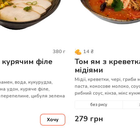
380
г
14
₴
 курячим філе
Том ям з креветк
мідіями
Мідії, креветки, чері, гриби 
амен, вода, кукурудза,
паста, кокосове молоко, соу
на удон, куряче філе,
рибний соус, кінза, мікс кун
 перепелине, цибуля зелена
без рису
279
грн
Хочу