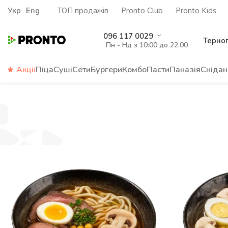
Укр
Eng
ТОП продажів
Pronto Club
Pronto Kids
096 117 0029
Терно
Пн - Нд з 10:00 до 22.00
Акції
Піца
Суші
Сети
Бургери
Комбо
Пасти
Паназія
Снідан