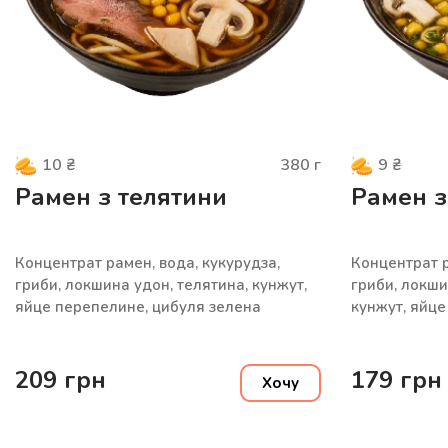
380
г
10
₴
9
₴
Рамен з телятини
Рамен з
Концентрат рамен, вода, кукурудза,
Концентрат р
гриби, локшина удон, телятина, кунжут,
гриби, локши
яйце перепелине, цибуля зелена
кунжут, яйце
209
грн
179
грн
Хочу