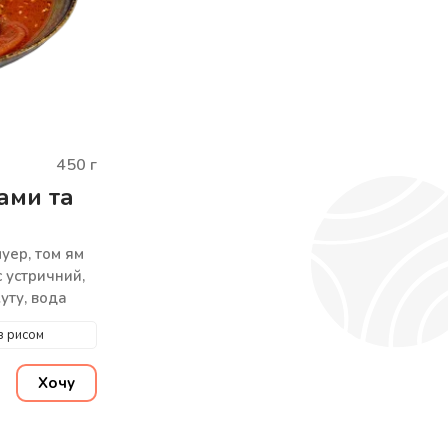
450
г
ами та
муер, том ям
с устричний,
жуту, вода
з рисом
Хочу