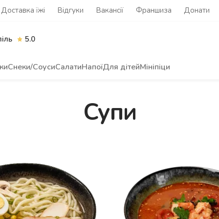
Доставка їжі
Відгуки
Вакансії
Франшиза
Донати
піль
5.0
ки
Снеки/Соуси
Салати
Напої
Для дітей
Мініпіци
Супи