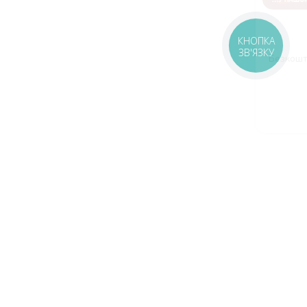
Подарунки, про які не всі знають
🎁
КНОПКА
ЗВ'ЯЗКУ
Безкоштовні піци та роли — шукай у нашому Telegram
🔍
Стати своїм 🤝🏻
оставка
Зони доставки
Завантажити додаток