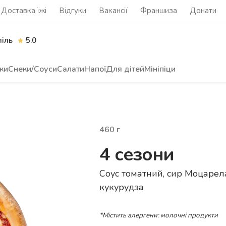
Доставка їжі
Відгуки
Вакансії
Франшиза
Донати
піль
5.0
ки
Снеки/Соуси
Салати
Напої
Для дітей
Мініпіци
460
г
4 сезони
Соус томатний, сир Моцарела
кукурудза
*Містить алергени: молочні продукти