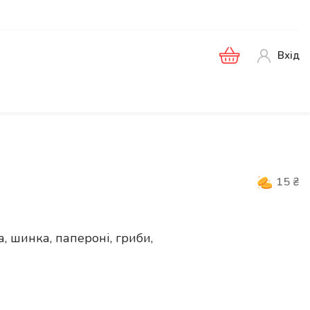
Вхід
15
₴
, шинка, папероні, гриби,