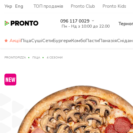
Укр
Eng
ТОП продажів
Pronto Club
Pronto Kids
096 117 0029
Терно
Пн - Нд з 10:00 до 22.00
Акції
Піца
Суші
Сети
Бургери
Комбо
Пасти
Паназія
Снідан
PRONTOPIZZA
ПІЦА
4 СЕЗОНИ