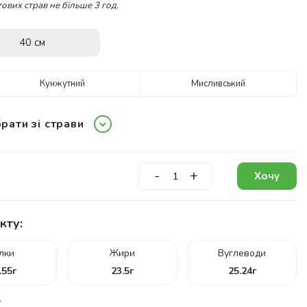
ових страв не більше 3 год.
40 см
Кунжутний
Мисливський
рати зі страви
-
+
Хочу
кту:
ілки
Жири
Вуглеводи
.55
г
23.5
г
25.24
г
г