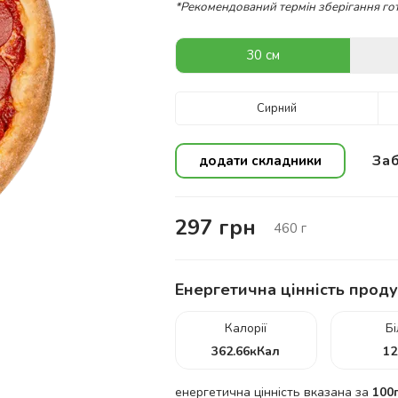
*Рекомендований термін зберігання гот
30 см
Сирний
Заб
додати складники
297
грн
460
г
Енергетична цінність проду
Калорії
Б
362.66
кКал
12
енергетична цінність вказана за
100