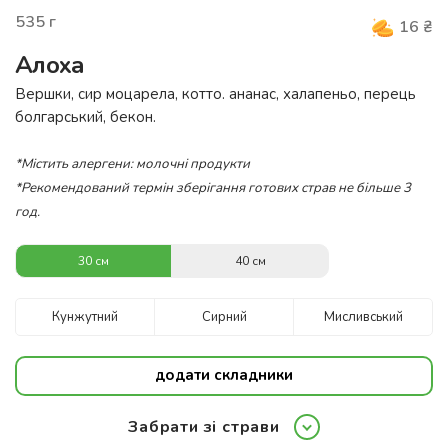
535
г
16
₴
Алоха
Вершки, сир моцарела, котто. ананас, халапеньо, перець
болгарський, бекон.
*Містить алергени: молочні продукти
*Рекомендований термін зберігання готових страв не більше 3
год.
30 см
40 см
Кунжутний
Сирний
Мисливський
додати складники
Забрати зі страви