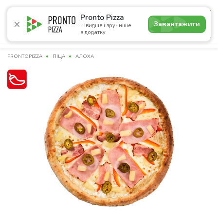
5.0
Pronto Pizza
Завантажити
Швидше і зручніше
в додатку
Акції
Піца
Суші
Сети
Бургери
Комбо
Паст
PRONTOPIZZA
ПІЦА
АЛОХА