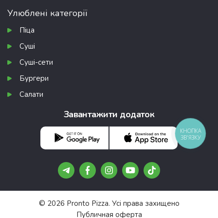
Улюблені категорії
Піца
Суші
Суші-сети
Бургери
Салати
Завантажити додаток
КНОПКА
ЗВ'ЯЗКУ
© 2026 Pronto Pizza. Усі права захищено
Публичная оферта