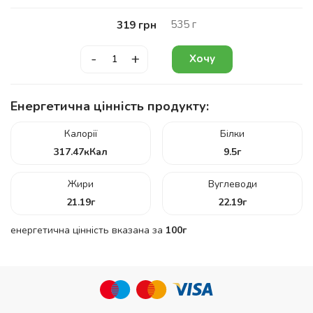
535
г
319
грн
-
+
Хочу
Енергетична цінність продукту:
Калорії
Білки
317.47
кКал
9.5
г
Жири
Вуглеводи
21.19
г
22.19
г
енергетична цінність вказана за
100г