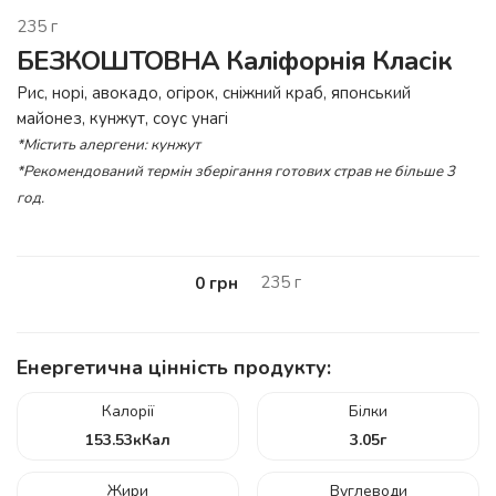
235
г
БЕЗКОШТОВНА Каліфорнія Класік
Рис, норі, авокадо, огірок, сніжний краб, японський
майонез, кунжут, соус унагі
*Містить алергени:
кунжут
*Рекомендований термін зберігання готових страв не більше 3
год.
235
г
0
грн
Енергетична цінність продукту:
Калорії
Білки
153.53
кКал
3.05
г
Жири
Вуглеводи