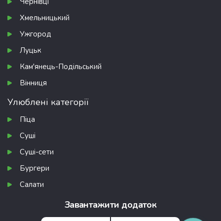
Чернівці
Хмельницький
Ужгород
Луцьк
Кам'янець-Подільський
Вінниця
Улюблені категорії
Піца
Суші
Суші-сети
Бургери
Салати
Завантажити додаток