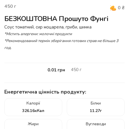
450
г
0
₴
БЕЗКОШТОВНА Прошуто Фунгі
Соус томатний, сир моцарела, гриби, шинка
*Містить алергени: молочні продукти
*Рекомендований термін зберігання готових страв не більше 3
год.
450
г
0.01
грн
Енергетична цінність продукту:
Калорії
Білки
326.16
кКал
11.27
г
Жири
Вуглеводи