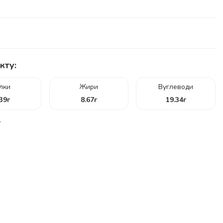
кту:
ілки
Жири
Вуглеводи
.39
г
8.67
г
19.34
г
г