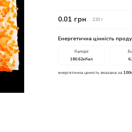
0.01
грн
220
г
Енергетична цінність проду
Калорії
Б
180.62
кКал
6
енергетична цінність вказана за
100