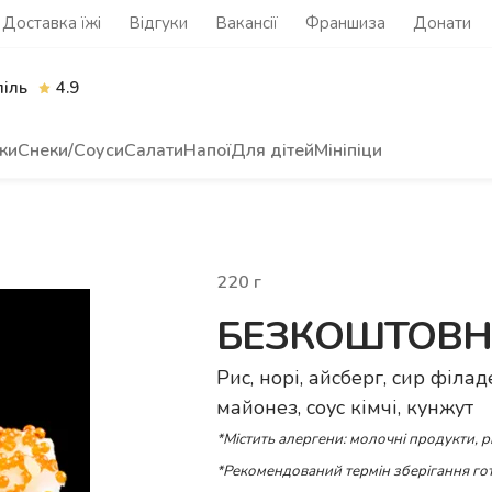
Доставка їжі
Відгуки
Вакансії
Франшиза
Донати
піль
4.9
ки
Снеки/Соуси
Салати
Напої
Для дітей
Мініпіци
220
г
БЕЗКОШТОВНИЙ
Рис, норі, айсберг, сир філад
майонез, соус кімчі, кунжут
*Містить алергени: молочні продукти, р
*Рекомендований термін зберігання гот