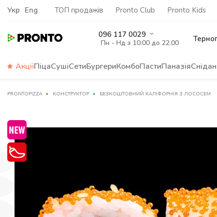
Укр
Eng
ТОП продажів
Pronto Club
Pronto Kids
096 117 0029
Терно
Пн - Нд з 10:00 до 22.00
Акції
Піца
Суші
Сети
Бургери
Комбо
Пасти
Паназія
Снідан
PRONTOPIZZA
КОНСТРУКТОР
БЕЗКОШТОВНИЙ КАЛІФОРНІЯ З ЛОСОСЕМ