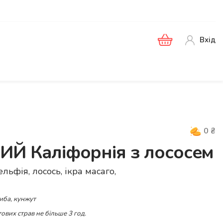
Вхід
0
₴
 Каліфорнія з лососем
ельфія, лосось, ікра масаго,
иба, кунжут
ових страв не більше 3 год.