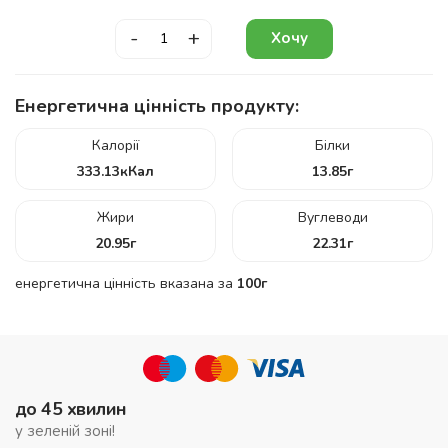
-
+
Хочу
Енергетична цінність продукту:
Калорії
Білки
333.13
кКал
13.85
г
Жири
Вуглеводи
20.95
г
22.31
г
енергетична цінність вказана за
100г
до 45 хвилин
у зеленій зоні!