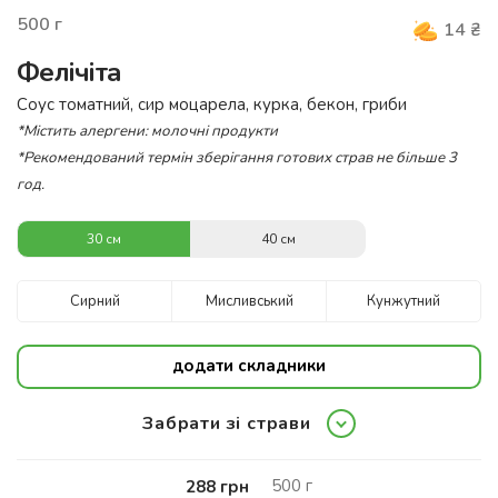
500
г
14
₴
Фелічіта
Соус томатний, сир моцарела, курка, бекон, гриби
*Містить алергени: молочні продукти
*Рекомендований термін зберігання готових страв не більше 3
год.
30 см
40 см
Сирний
Мисливський
Кунжутний
додати складники
Забрати зі страви
500
г
288
грн