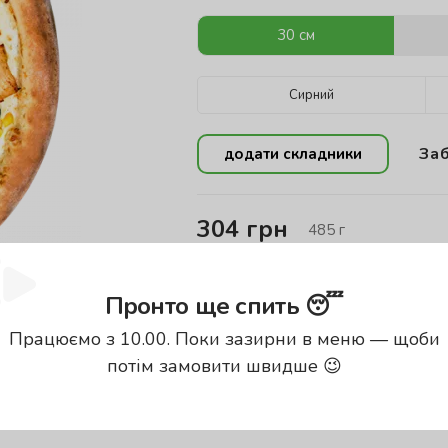
30 см
Сирний
Заб
додати складники
304
грн
485
г
Енергетична цінність проду
Пронто ще спить 😴
Працюємо з 10.00. Поки зазирни в меню — щоби
Калорії
Б
потім замовити швидше 😉
344.73
кКал
13
енергетична цінність вказана за
100