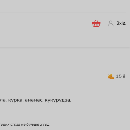
Вхід
15
₴
а, курка, ананас, кукурудза,
ових страв не більше 3 год.