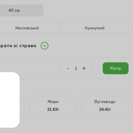
40 см
Мисливський
Кунжутний
рати зі страви
-
+
Хочу
кту:
ілки
Жири
Вуглеводи
.09
г
21.63
г
24.41
г
г