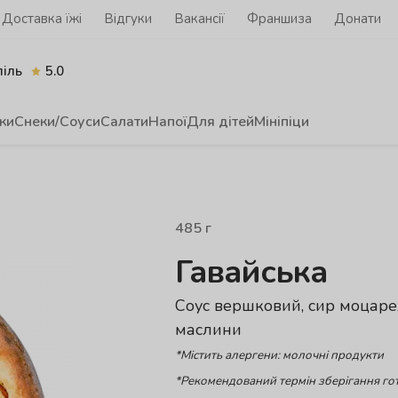
Доставка їжі
Відгуки
Вакансії
Франшиза
Донати
піль
5.0
ки
Снеки/Соуси
Салати
Напої
Для дітей
Мініпіци
485
г
Гавайська
Соус вершковий, сир моцарел
маслини
*Містить алергени: молочні продукти
*Рекомендований термін зберігання гот