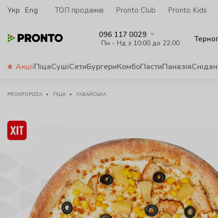
Укр
Eng
ТОП продажів
Pronto Club
Pronto Kids
096 117 0029
Терно
Пн - Нд з 10:00 до 22.00
Акції
Піца
Суші
Сети
Бургери
Комбо
Пасти
Паназія
Снідан
PRONTOPIZZA
ПІЦА
ГАВАЙСЬКА