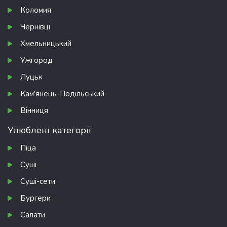
Коломия
Чернівці
Хмельницький
Ужгород
Луцьк
Кам'янець-Подільський
Вінниця
Улюблені категорії
Піца
Суші
Суші-сети
Бургери
Салати