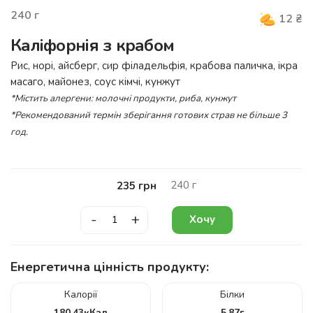
240
г
12
₴
Каліфорнія з крабом
Рис, норі, айсберг, сир філадельфія, крабова паличка, ікра
масаго, майонез, соус кімчі, кунжут
*Містить алергени: молочні продукти, риба, кунжут
*Рекомендований термін зберігання готових страв не більше 3
год.
240
г
235
грн
-
+
Хочу
Енергетична цінність продукту:
Калорії
Білки
180.43
кКал
5.87
г