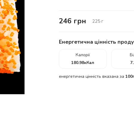
246
грн
225
г
Енергетична цінність проду
Калорії
Б
180.98
кКал
7
енергетична цінність вказана за
100