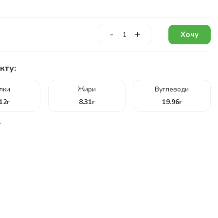
-
+
Хочу
кту:
ілки
Жири
Вуглеводи
.12
г
8.31
г
19.96
г
г