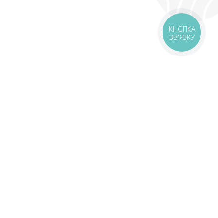
Подарунки, про які не всі знають
🎁
КНОПКА
ЗВ'ЯЗКУ
Безкоштовні піци та роли — шукай у нашому Telegram
🔍
Стати своїм 🤝🏻
оставка
Зони доставки
Завантажити додаток