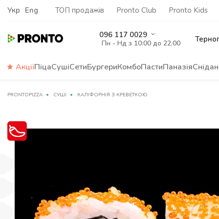
Укр
Eng
ТОП продажів
Pronto Club
Pronto Kids
096 117 0029
Терно
Пн - Нд з 10:00 до 22.00
Акції
Піца
Суші
Сети
Бургери
Комбо
Пасти
Паназія
Снідан
PRONTOPIZZA
СУШІ
КАЛІФОРНІЯ З КРЕВЕТКОЮ