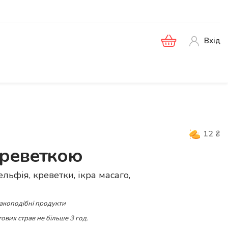
Вхід
12
₴
креветкою
ельфія, креветки, ікра масаго,
ракоподібні продукти
ових страв не більше 3 год.