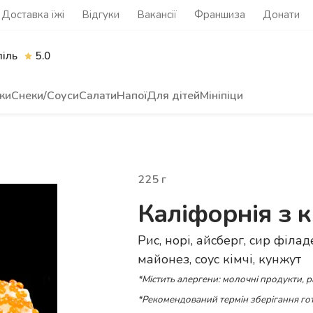
Доставка їжі
Відгуки
Вакансії
Франшиза
Донати
піль
5.0
ки
Снеки/Соуси
Салати
Напої
Для дітей
Мініпіци
225
г
Каліфорнія з 
Рис, норі, айсберг, сир філад
майонез, соус кімчі, кунжут
*Містить алергени: молочні продукти, 
*Рекомендований термін зберігання гот