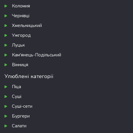
Коломия
Чернівці
Хмельницький
Ужгород
Луцьк
Кам'янець-Подільський
Вінниця
Улюблені категорії
Піца
Суші
Суші-сети
Бургери
Салати