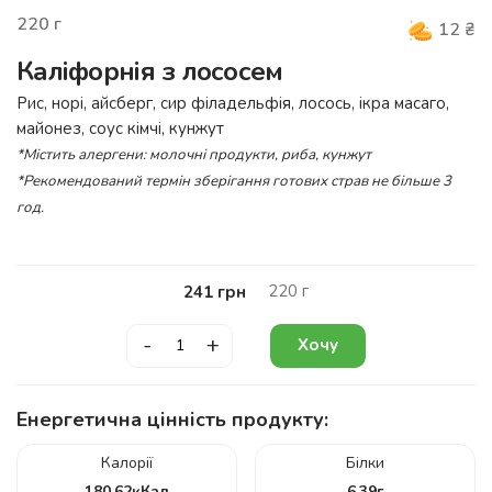
220
г
12
₴
Каліфорнія з лососем
Рис, норі, айсберг, сир філадельфія, лосось, ікра масаго,
майонез, соус кімчі, кунжут
*Містить алергени: молочні продукти, риба, кунжут
*Рекомендований термін зберігання готових страв не більше 3
год.
220
г
241
грн
-
+
Хочу
Енергетична цінність продукту:
Калорії
Білки
180.62
кКал
6.39
г