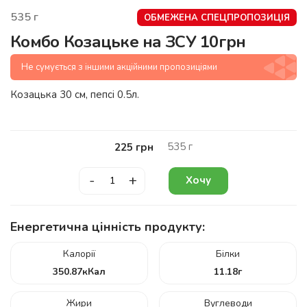
535
г
ОБМЕЖЕНА СПЕЦПРОПОЗИЦІЯ
Комбо Козацьке на ЗСУ 10грн
Не сумується з іншими акційними пропозиціями
Козацька 30 см, пепсі 0.5л.
535
г
225
грн
-
+
Хочу
Енергетична цінність продукту:
Калорії
Білки
350.87
кКал
11.18
г
Жири
Вуглеводи