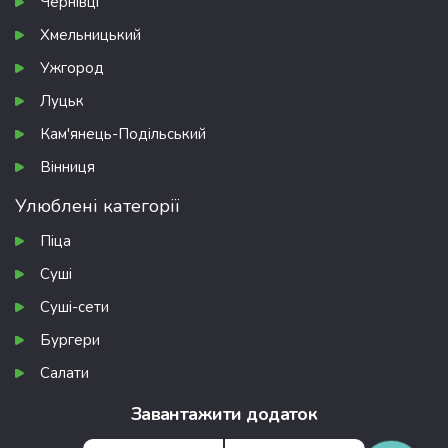
Чернівці
Хмельницький
Ужгород
Луцьк
Кам'янець-Подільський
Вінниця
Улюблені категорії
Піца
Суші
Суші-сети
Бургери
Салати
Завантажити додаток