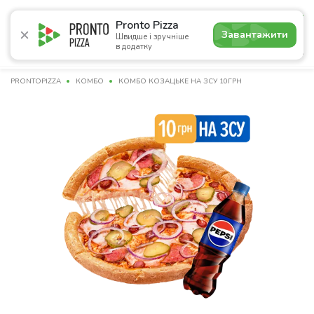
5.0
Pronto Pizza
Завантажити
Швидше і зручніше
в додатку
Акції
Піца
Суші
Сети
Бургери
Комбо
Паст
PRONTOPIZZA
КОМБО
КОМБО КОЗАЦЬКЕ НА ЗСУ 10ГРН