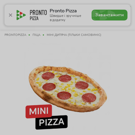
4.9
Pronto Pizza
Завантажити
Швидше і зручніше
в додатку
Акції
Піца
Суші
Сети
Бургери
Комбо
Паст
PRONTOPIZZA
ПІЦА
МІНІ ДИТЯЧА (ТІЛЬКИ САМОВИНІС)