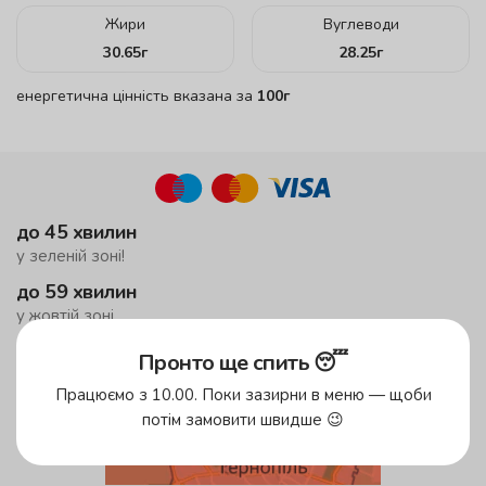
Жири
Вуглеводи
30.65
г
28.25
г
енергетична цінність вказана за
100г
до 45 хвилин
у зеленій зоні!
до 59 хвилин
у жовтій зоні
безкоштовна доставка
Пронто ще спить 😴
від 500 грн
Працюємо з 10.00. Поки зазирни в меню — щоби
потім замовити швидше 😉
Зони доставки