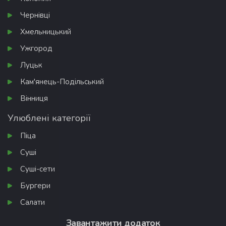
Чернівці
Хмельницький
Ужгород
Луцьк
Кам'янець-Подільський
Вінниця
Улюблені категорії
Піца
Суші
Суші-сети
Бургери
Салати
Завантажити додаток