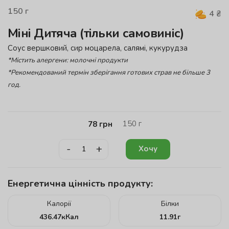
150
г
4
₴
Міні Дитяча (тільки самовиніс)
Соус вершковий, сир моцарела, салямі, кукурудза
*Містить алергени: молочні продукти
*Рекомендований термін зберігання готових страв не більше 3
год.
150
г
78
грн
-
+
Хочу
Енергетична цінність продукту:
Калорії
Білки
436.47
кКал
11.91
г