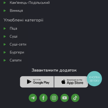
Кам'янець-Подільський
Вінниця
Улюблені категорії
Піца
Суші
Суші-сети
Бургери
Салати
Завантажити додаток
КНОПКА
ЗВ'ЯЗКУ