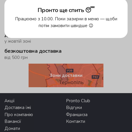
Пронто ще спить 😴
до 45 хвилин
Працюємо з 10.00. Поки зазирни в меню — щоби
у зеленій зоні!
потім замовити швидше 😉
до 59 хвилин
у жовтій зоні
безкоштовна доставка
від 500 грн
Зони доставки
Акції
Pronto Club
Доставка їжі
Відгуки
Про компанію
Франшиза
Вакансії
Контакти
Донати