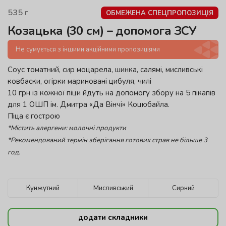
535
г
ОБМЕЖЕНА СПЕЦПРОПОЗИЦІЯ
Козацька (30 см) – допомога ЗСУ
Не сумується з іншими акційними пропозиціями
Cоус томатний, сир моцарела, шинка, салямі, мисливські
ковбаски, огірки мариновані цибуля, чилі
10 грн із кожної піци йдуть на допомогу збору на 5 пікапів
для 1 ОШП ім. Дмитра «Да Вінчі» Коцюбайла.
Піца є гострою
*Містить алергени: молочні продукти
*Рекомендований термін зберігання готових страв не більше 3
год.
Кунжутний
Мисливський
Сирний
додати складники