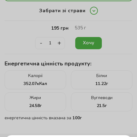
Забрати зі страви
535
г
195
грн
-
+
Хочу
Енергетична цінність продукту:
Калорії
Білки
352.07
кКал
11.22
г
Жири
Вуглеводи
24.58
г
21.5
г
енергетична цінність вказана за
100г