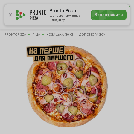
5.0
Pronto Pizza
Завантажити
Швидше і зручніше
в додатку
Акції
Піца
Суші
Сети
Бургери
Комбо
Паст
PRONTOPIZZA
ПІЦА
КОЗАЦЬКА (30 СМ) – ДОПОМОГА ЗСУ