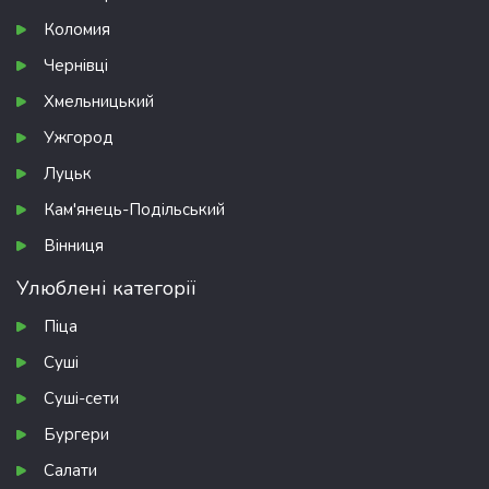
Коломия
Чернівці
Хмельницький
Ужгород
Луцьк
Кам'янець-Подільський
Вінниця
Улюблені категорії
Піца
Суші
Суші-сети
Бургери
Салати