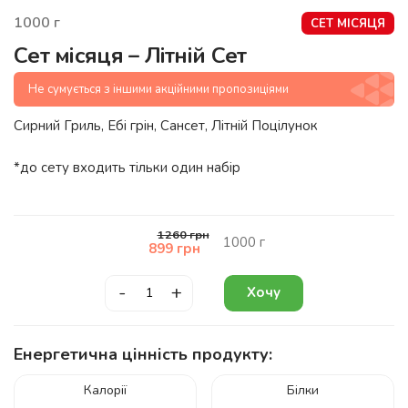
1000
г
СЕТ МІСЯЦЯ
Сет місяця – Літній Сет
Не сумується з іншими акційними пропозиціями
Сирний Гриль, Ебі грін, Сансет, Літній Поцілунок
*до сету входить тільки один набір
1260
грн
1000
г
899
грн
-
+
Хочу
Енергетична цінність продукту:
Калорії
Білки