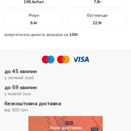
198.4
кКал
7.8
г
Жири
Вуглеводи
8.4
г
22.9
г
енергетична цінність вказана за
100г
до 45 хвилин
у зеленій зоні!
до 59 хвилин
у жовтій зоні
безкоштовна доставка
від 500 грн
Зони доставки