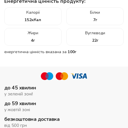
Енергетична цінність продукту:
Калорії
Білки
152
кКал
7
г
Жири
Вуглеводи
4
г
22
г
енергетична цінність вказана за
100г
до 45 хвилин
у зеленій зоні!
до 59 хвилин
у жовтій зоні
безкоштовна доставка
від 500 грн