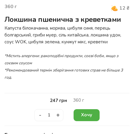
360
г
12
₴
Локшина пшенична з креветками
Капуста білокачанна, морква, цибуля синя, перець
болгарський, гриби муер, сіль китайська, локшина удон,
соус
WOK
, цибуля зелена, кунжут мікс, креветки
*Містить алергени: ракоподібні продукти, соєві боби, якщо з
соєвим соусом
*Рекомендований термін зберігання готових страв не більше 3
год.
360
г
247
грн
-
+
Хочу