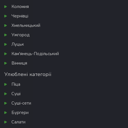
Коломия
Чернівці
Хмельницький
Ужгород
Луцьк
Кам'янець-Подільський
Вінниця
Улюблені категорії
Піца
Суші
Суші-сети
Бургери
Салати