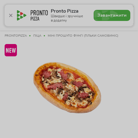
5.0
Pronto Pizza
Завантажити
Швидше і зручніше
в додатку
Акції
Піца
Суші
Сети
Бургери
Комбо
Паст
PRONTOPIZZA
ПІЦА
МІНІ ПРОШУТО ФУНГІ (ТІЛЬКИ САМОВИНІС)