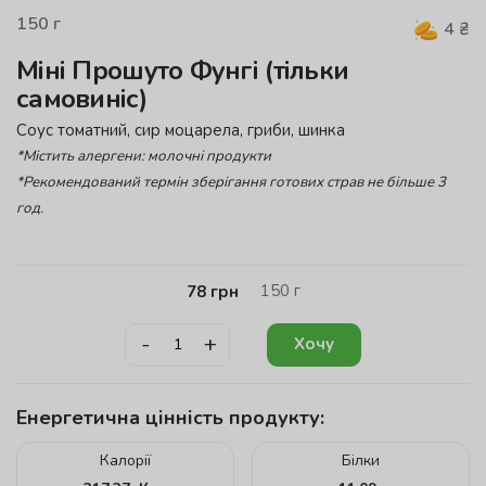
150
г
4
₴
Міні Прошуто Фунгі (тільки
самовиніс)
Соус томатний, сир моцарела, гриби, шинка
*Містить алергени: молочні продукти
*Рекомендований термін зберігання готових страв не більше 3
год.
150
г
78
грн
-
+
Хочу
Енергетична цінність продукту:
Калорії
Білки