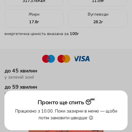
317.37
кКал
11.09
г
Жири
Вуглеводи
17.8
г
28.2
г
енергетична цінність вказана за
100г
до 45 хвилин
у зеленій зоні!
до 59 хвилин
у жовтій зоні
Пронто ще спить 😴
безкоштовна доставка
від 500 грн
Працюємо з 10.00. Поки зазирни в меню — щоби
потім замовити швидше 😉
Зони доставки