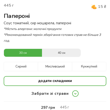
445
г
15
₴
Папероні
Соус томатний, сир моцарела, папероні
*Містить алергени: молочні продукти
*Рекомендований термін зберігання готових страв не більше 3
год.
30 см
40 см
Сирний
Мисливський
Кунжутний
додати складники
Забрати зі страви
445
г
297
грн