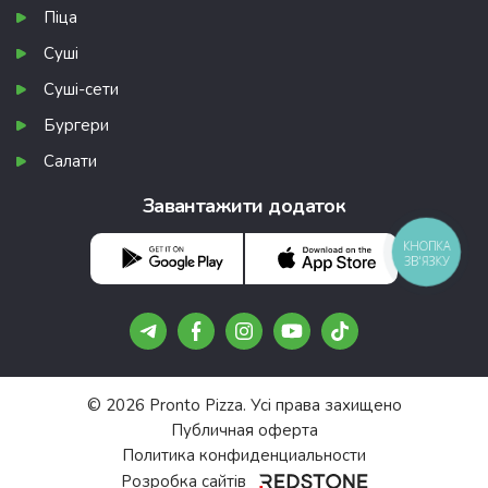
Піца
Суші
Суші-сети
Бургери
Салати
Завантажити додаток
КНОПКА
ЗВ'ЯЗКУ
Подарунки, про які не всі зн
Безкоштовні піци та роли — шукай у
Telegram 🔍
© 2026 Pronto Pizza. Усі права захищено
Публичная оферта
Стати своїм 🤝🏻
Политика конфиденциальности
Розробка сайтів