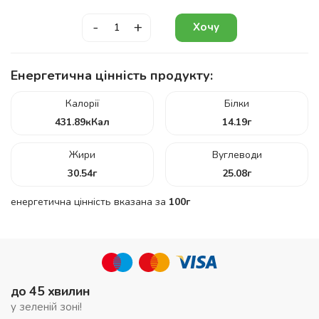
-
+
Хочу
Енергетична цінність продукту:
Калорії
Білки
431.89
кКал
14.19
г
Жири
Вуглеводи
30.54
г
25.08
г
енергетична цінність вказана за
100г
до 45 хвилин
у зеленій зоні!