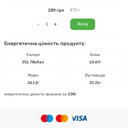
470
г
289
грн
-
+
Хочу
Енергетична цінність продукту:
Калорії
Білки
351.78
кКал
10.47
г
Жири
Вуглеводи
24.12
г
23.21
г
енергетична цінність вказана за
100г