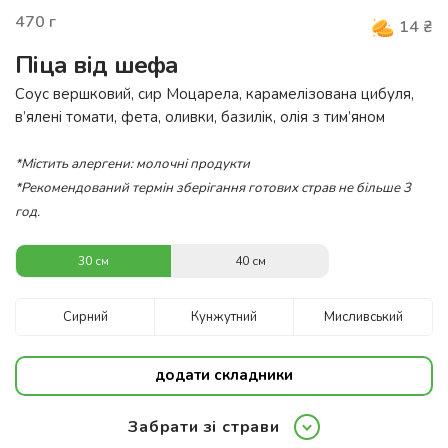
470
г
14
₴
Піца від шефа
Соус вершковий, сир Моцарела, карамелізована цибуля,
в’ялені томати, фета, оливки, базилік, олія з тим’яном
*Містить алергени: молочні продукти
*Рекомендований термін зберігання готових страв не більше 3
год.
30 см
40 см
Сирний
Кунжутний
Мисливський
додати складники
Забрати зі страви