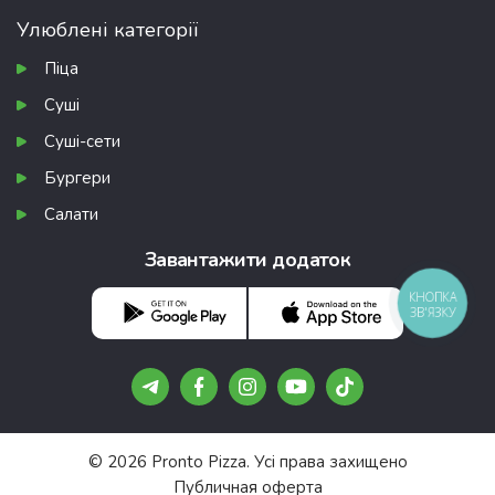
Улюблені категорії
Піца
Суші
Суші-сети
Бургери
Салати
Завантажити додаток
КНОПКА
ЗВ'ЯЗКУ
© 2026 Pronto Pizza. Усі права захищено
Публичная оферта