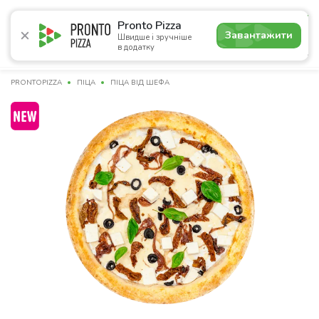
5.0
Pronto Pizza
Завантажити
Швидше і зручніше
в додатку
Акції
Піца
Суші
Сети
Бургери
Комбо
Паст
PRONTOPIZZA
ПІЦА
ПІЦА ВІД ШЕФА