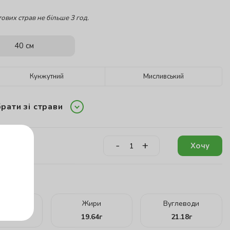
ових страв не більше 3 год.
40 см
Кунжутний
Мисливський
рати зі страви
-
+
Хочу
кту:
ілки
Жири
Вуглеводи
.89
г
19.64
г
21.18
г