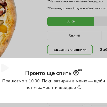
*Містить алергени: молочні продукти
*Рекомендований термін зберігання гот
30 см
Сирний
Заб
додати складники
399
грн
510
г
Пронто ще спить 😴
Працюємо з 10.00. Поки зазирни в меню — щоби
Енергетична цінність проду
потім замовити швидше 😉
Калорії
Б
297.02
кКал
8