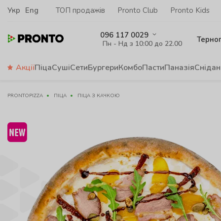
Укр
Eng
ТОП продажів
Pronto Club
Pronto Kids
096 117 0029
Терно
Пн - Нд з 10:00 до 22.00
Акції
Піца
Суші
Сети
Бургери
Комбо
Пасти
Паназія
Снідан
PRONTOPIZZA
ПІЦА
ПІЦА З КАЧКОЮ