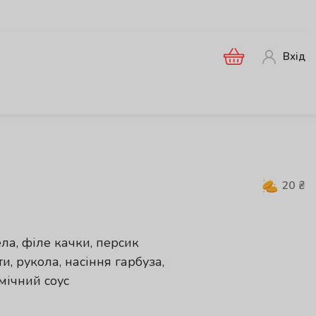
Вхід
20
₴
ла, філе качки, персик
и, рукола, насіння гарбуза,
мічний соус