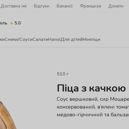
Доставка їжі
Відгуки
Вакансії
Франшиза
Донати
піль
5.0
ки
Снеки/Соуси
Салати
Напої
Для дітей
Мініпіци
510
г
Піца з качкою
Соус вершковий, сир Моцаре
консервований, в’ялені томат
медово-гірчичний та бальза