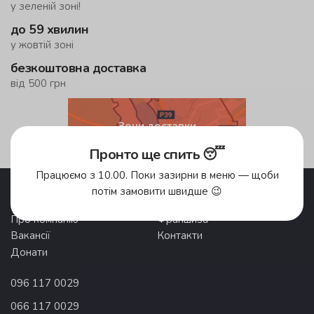
у зеленій зоні!
до 59 хвилин
у жовтій зоні
безкоштовна доставка
від 500 грн
Зони доставки
Пронто ще спить 😴
Працюємо з 10.00. Поки зазирни в меню — щоби
Акції
Pronto Club
потім замовити швидше 😉
Доставка їжі
Відгуки
Про компанію
Франшиза
Вакансії
Контакти
Донати
096 117 0029
066 117 0029