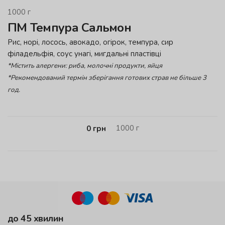
1000
г
ПМ Темпура Сальмон
Рис, норі, лосось, авокадо, огірок, темпура, сир
філадельфія, соус унагі, мигдальні пластівці
*Містить алергени: риба, молочні продукти, яйця
*Рекомендований термін зберігання готових страв не більше 3
год.
1000
г
0
грн
до 45 хвилин