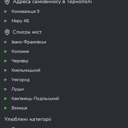
Адреса самовиносу в Тернополі
Коновальця 9
Миру 4В
Список міст
Івано-Франківськ
Коломия
Чернівці
Хмельницький
Ужгород
Луцьк
Кам'янець-Подільський
Вінниця
Улюблені категорії