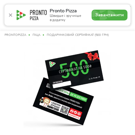
4.9
Pronto Pizza
Завантажити
Швидше і зручніше
в додатку
Акції
Піца
Суші
Сети
Бургери
Комбо
Паст
PRONTOPIZZA
ПІЦА
ПОДАРУНКОВИЙ СЕРТИФІКАТ (500 ГРН)