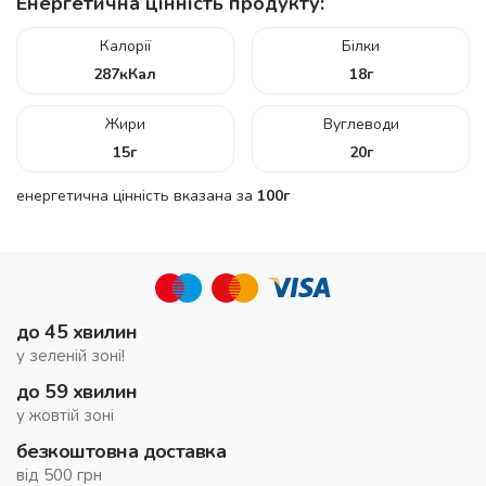
Енергетична цінність продукту:
Калорії
Білки
287
кКал
18
г
Жири
Вуглеводи
15
г
20
г
енергетична цінність вказана за
100г
до 45 хвилин
у зеленій зоні!
до 59 хвилин
у жовтій зоні
безкоштовна доставка
від 500 грн