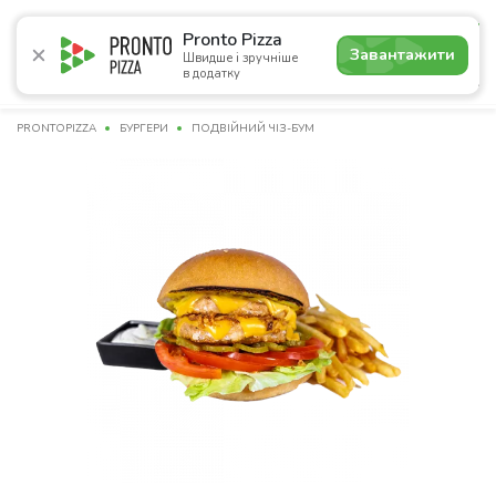
5.0
Pronto Pizza
Завантажити
Швидше і зручніше
в додатку
Акції
Піца
Суші
Сети
Бургери
Комбо
Паст
PRONTOPIZZA
БУРГЕРИ
ПОДВІЙНИЙ ЧІЗ-БУМ