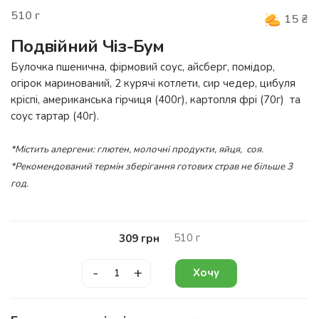
510
г
15
₴
Подвійний Чіз-Бум
Булочка пшенична, фірмовий соус, айсберг, помідор,
огірок маринований, 2 курячі котлети, сир чедер, цибуля
кріспі, американська гірчиця (400г), картопля фрі (70г) та
соус тартар (40г).
*Містить алергени: глютен, молочні продукти, яйця, соя.
*Рекомендований термін зберігання готових страв не більше 3
год.
510
г
309
грн
-
+
Хочу