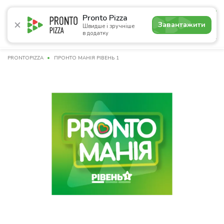
5.0
Pronto Pizza
Завантажити
Швидше і зручніше
в додатку
Акції
Піца
Суші
Сети
Бургери
Комбо
Паст
PRONTOPIZZA
ПРОНТО МАНІЯ РІВЕНЬ 1