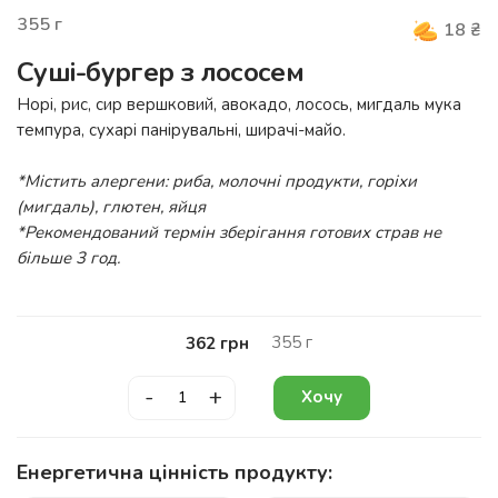
355
г
18
₴
Суші-бургер з лососем
Норі, рис, сир вершковий, авокадо, лосось, мигдаль мука
темпура, сухарі панірувальні, ширачі-майо.
*Містить алергени: риба, молочні продукти, горіхи
(мигдаль), глютен, яйця
*Рекомендований термін зберігання готових страв не
більше 3 год.
355
г
362
грн
-
+
Хочу
Енергетична цінність продукту: