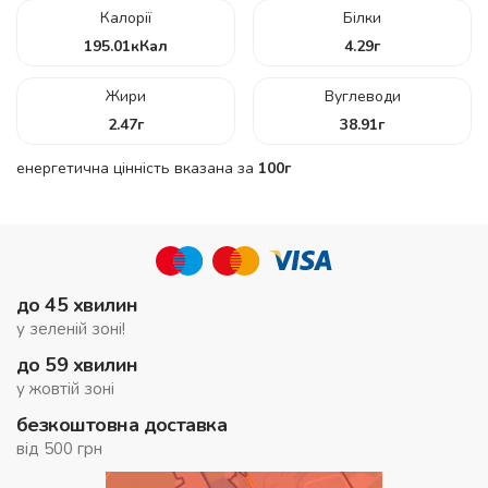
Калорії
Білки
195.01
кКал
4.29
г
Жири
Вуглеводи
2.47
г
38.91
г
енергетична цінність вказана за
100г
до 45 хвилин
у зеленій зоні!
до 59 хвилин
у жовтій зоні
безкоштовна доставка
від 500 грн