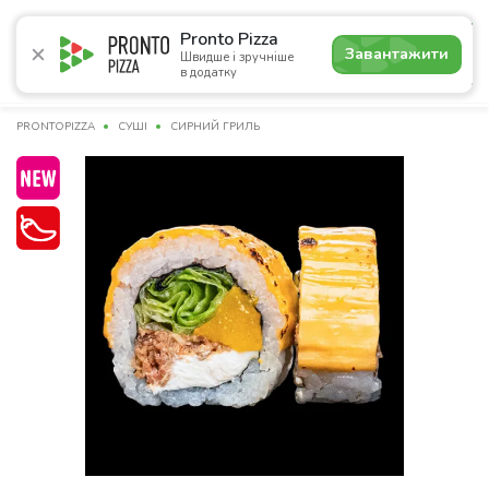
5.0
Pronto Pizza
Завантажити
Швидше і зручніше
в додатку
Акції
Піца
Суші
Сети
Бургери
Комбо
Паст
PRONTOPIZZA
СУШІ
СИРНИЙ ГРИЛЬ