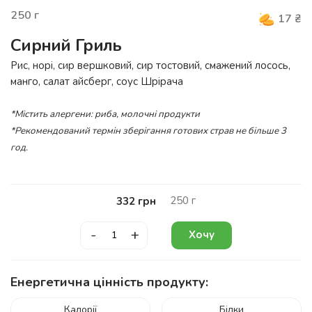
250
г
17
₴
Сирний Гриль
Рис, норі, сир вершковий, сир тостовий, смажений лосось,
манго, салат айсберг, соус Шрірача
*Містить алергени: риба, молочні продукти
*Рекомендований термін зберігання готових страв не більше 3
год.
250
г
332
грн
-
+
Хочу
Енергетична цінність продукту:
Калорії
Білки