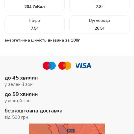
204.7
кКал
7.8
г
Жири
Вуглеводи
7.5
г
26.5
г
енергетична цінність вказана за
100г
до 45 хвилин
у зеленій зоні!
до 59 хвилин
у жовтій зоні
безкоштовна доставка
від 500 грн