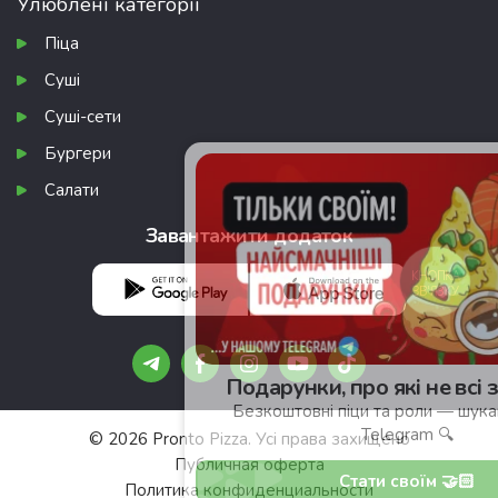
Улюблені категорії
Піца
Суші
Суші-сети
Бургери
Салати
Завантажити додаток
КНОПКА
ЗВ'ЯЗКУ
Подарунки, про які не всі знають 🎁
Безкоштовні піци та роли — шукай у нашому
Telegram 🔍
© 2026 Pronto Pizza. Усі права захищено
Публичная оферта
Стати своїм 🤝🏻
Политика конфиденциальности