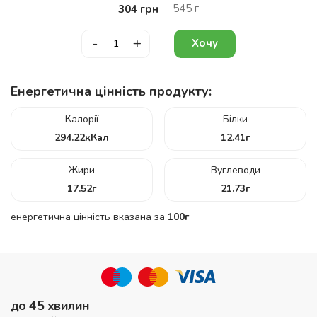
545
г
304
грн
-
+
Хочу
Енергетична цінність продукту:
Калорії
Білки
294.22
кКал
12.41
г
Жири
Вуглеводи
17.52
г
21.73
г
енергетична цінність вказана за
100г
до 45 хвилин