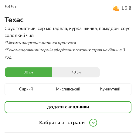
545
г
15
₴
Техас
Соус томатний, сир моцарела, курка, шинка, помідори, соус
солодкий чилі
*Містить алергени: молочні продукти
*Рекомендований термін зберігання готових страв не більше 3
год.
30 см
40 см
Сирний
Мисливський
Кунжутний
додати складники
Забрати зі страви