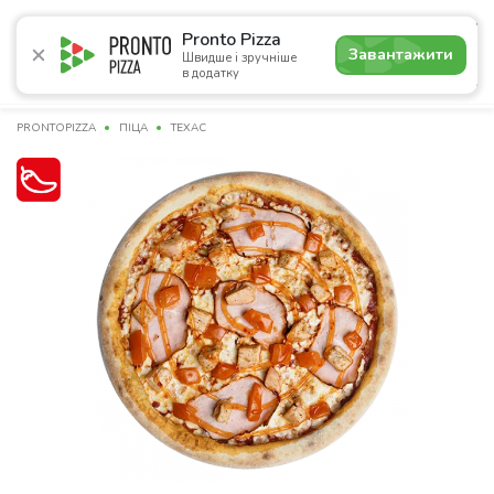
5.0
Pronto Pizza
Завантажити
Швидше і зручніше
в додатку
Акції
Піца
Суші
Сети
Бургери
Комбо
Паст
PRONTOPIZZA
ПІЦА
ТЕХАС