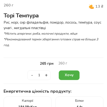
260
г
13
₴
Торі Темпура
Рис, норі, сир філадельфія, помідор, лосось, темпура, соус
унагі , мигдальні пластівці
*Містить алергени: риба, молочні продукти, яйця
*Рекомендований термін зберігання готових страв не більше 3
год.
260
г
265
грн
-
+
Хочу
Енергетична цінність продукту:
Калорії
Білки
184.08
кКал
4.4
г