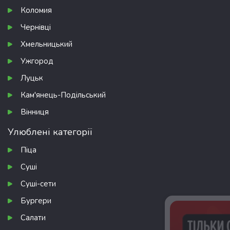
Коломия
Чернівці
Хмельницький
Ужгород
Луцьк
Кам'янець-Подільський
Вінниця
Улюблені категорії
Піца
Суші
Суші-сети
Бургери
Салати