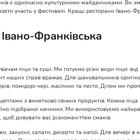
оранів є одночасно культурними майданчиками. Ви 
взяти участь у фестивалі. Кращі ресторани Івано-Ф
 Івано-Франківська
чам піци та суші. Ми готуємо різні види піци: ві
ент наших страв вражає. Для шанувальників оригі
ирів, помідорі чері, маслини та песто. Дітям ми про
цептами з винятково свіжих продуктів. Кожна піца
ійно підібраної начинки. Ми використовуємо найкр
, щоб дивувати вас різноманіттям смаків.
мен, закуски, салати, десерти та напої. Для вечері в 