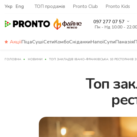
Укр
Eng
ТОП продажів
Pronto Club
Pronto Kids
097 277 07 57
Пн - Нд 10.00 - 22.0
Акції
Піца
Суші
Сети
Комбо
Сніданки
Напої
Супи
Паназія
П
ГОЛОВНА
НОВИНИ
ТОП ЗАКЛАДІВ ІВАНО-ФРАНКІВСЬКА: 10 РЕСТОРАНІВ
Топ зак
рес