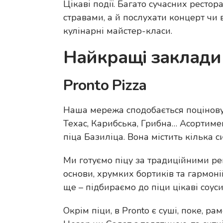
Цікаві події. Багато сучасних рест
стравами, а й послухати концерт чи 
кулінарні майстер-класи.
Найкращі заклади
Pronto Pizza
Наша мережа сподобається поціновува
Техас, Карибська, Грибна… Асортим
піца Базиліца. Вона містить кілька с
Ми готуємо піцу за традиційними ре
основи, хрумких бортиків та гармон
ще – підбираємо до піци цікаві соуси
Окрім піци, в Pronto є суші, поке, ра