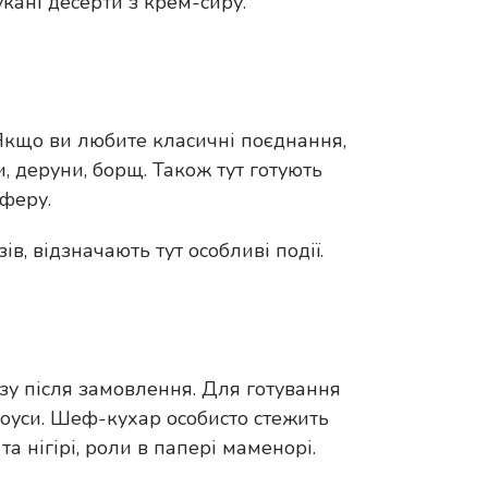
кані десерти з крем-сиру.
 Якщо ви любите класичні поєднання,
и, деруни, борщ. Також тут готують
сферу.
в, відзначають тут особливі події.
.
азу після замовлення. Для готування
соуси. Шеф-кухар особисто стежить
а нігірі, роли в папері маменорі.