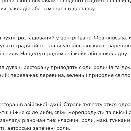
ні роли. Поціновувачам солодкого радимо наші вишу
их закладів або замовивши доставку.
ї кухні, розташований у центрі Івано-Франківська.
увати традиційні страви української кухні: вареник
чі гриль. На десерт радимо чізкейк або шоколадну 
двідувачі ресторану приводять сюди родичів та друзі
ний: переважає деревина, зелень і природне світло
оранів азійської кухні. Страви тут готуються одр
и: ніжне філе риби, свіжі морепродукти та якісні 
акладу різноманітне: класичні роли, макі, гункани т
ти авторські запечені роли.