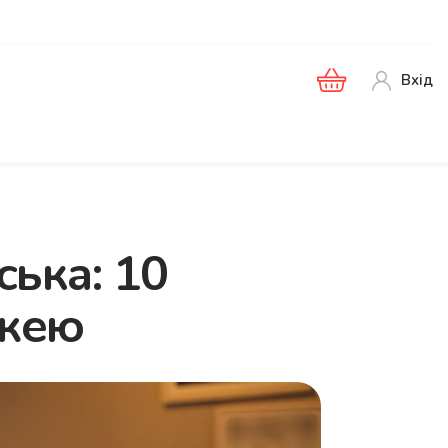
Вхід
ська: 10
їжею