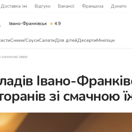
Доставка їжі
Відгуки
Вакансії
Франшиза
Донати
Івано-Франківськ
4.9
0
асти
Снеки/Соуси
Салати
Для дітей
Десерти
Мініпіци
 ЗІ СМАЧНОЮ ЇЖЕЮ
ладів Івано-Франків
торанів зі смачною 