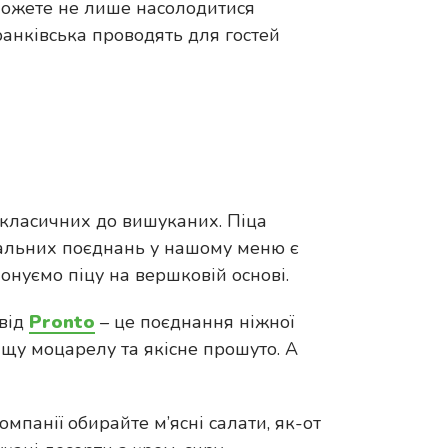
зможете не лише насолодитися
ранківська проводять для гостей
д класичних до вишуканих. Піца
нальних поєднань у нашому меню є
понуємо піцу на вершковій основі.
 від
Pronto
– це поєднання ніжної
ащу моцарелу та якісне прошуто. А
компанії обирайте м’ясні салати, як-от