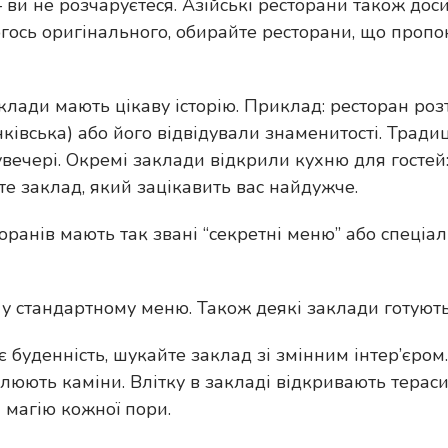
 ви не розчаруєтеся. Азійські ресторани також дос
огось оригінального, обирайте ресторани, що пропо
заклади мають цікаву історію. Приклад: ресторан ро
ківська) або його відвідували знаменитості. Тради
вечері. Окремі заклади відкрили кухню для гостей:
е заклад, який зацікавить вас найдужче.
оранів мають так звані “секретні меню” або спеціал
 у стандартному меню. Також деякі заклади готують
 буденність, шукайте заклад зі змінним інтер’єром
люють каміни. Влітку в закладі відкривають тераси
 магію кожної пори.