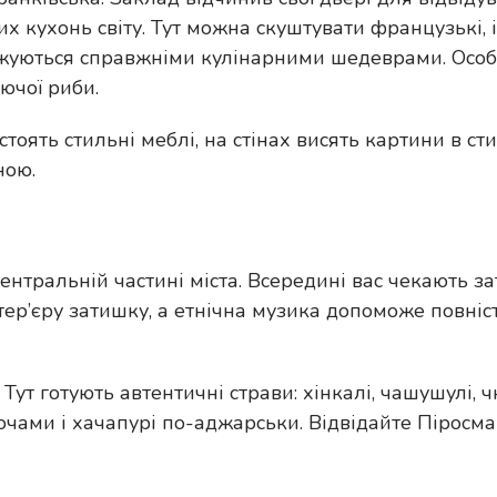
их кухонь світу. Тут можна скуштувати французькі, і
оджуються справжніми кулінарними шедеврами. Особ
ючої риби.
тоять стильні меблі, на стінах висять картини в ст
ною.
нтральній частині міста. Всередині вас чекають з
нтер’єру затишку, а етнічна музика допоможе повні
Тут готують автентичні страви: хінкалі, чашушулі, 
чами і хачапурі по-аджарськи. Відвідайте Піросмані