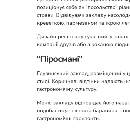
позиціонує себе як “посольство” різн
страви. Відвідувачі закладу насол
креветкою, пармезаном та ікрою лет
Дизайн ресторану сучасний: у залах с
компанії друзів або з коханою люди
“Піросмані”
Грузинський заклад, розміщений у це
стилі. Коричневі відтінки надають і
гастрономічну культуру.
Меню закладу відповідає його назві. 
подобається соковита баранина з ово
гастрономічні горизонти.