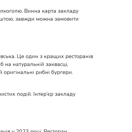
 алкоголю. Винна карта закладу
Зрештою, завжди можна замовити
івська. Це один з кращих ресторанів
б на натуральній заквасці,
 й оригінальні рибні бургери.
истих подій. Інтер’єр закладу
ачів у 2023 році. Ресторан