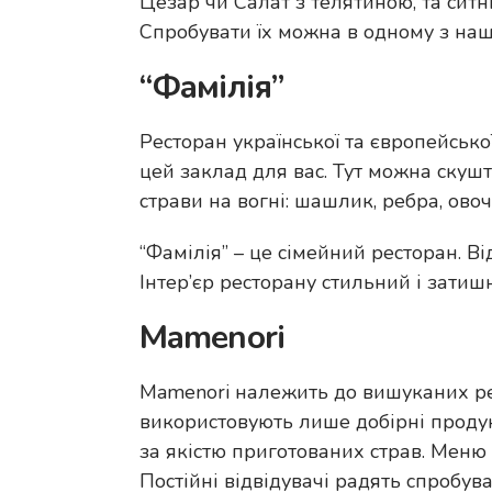
Цезар чи Салат з телятиною, та сит
Спробувати їх можна в одному з наш
“Фамілія”
Ресторан української та європейсько
цей заклад для вас. Тут можна скушт
страви на вогні: шашлик, ребра, ово
“Фамілія” – це сімейний ресторан. Ві
Інтер’єр ресторану стильний і затиш
Mamenori
Mamenori належить до вишуканих рест
використовують лише добірні продукт
за якістю приготованих страв. Меню з
Постійні відвідувачі радять спробува