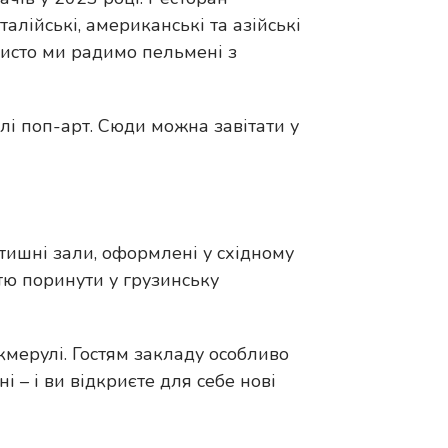
талійські, американські та азійські
исто ми радимо пельмені з
илі поп-арт. Сюди можна завітати у
атишні зали, оформлені у східному
стю поринути у грузинську
чкмерулі. Гостям закладу особливо
 – і ви відкриєте для себе нові