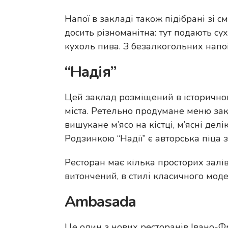
Напої в закладі також підібрані зі 
досить різноманітна: тут подають су
кухоль пива. З безалкогольних напо
“Надія”
Цей заклад розміщений в історичном
міста. Ретельно продумане меню зак
вишукане м’ясо на кістці, м’ясні дел
Родзинкою “Надії” є авторська піца з
Ресторан має кілька просторих залів,
витончений, в стилі класичного моде
Ambasada
Це один з нових ресторанів Івано-Фр