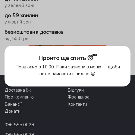
у зеленій зоні!
до 59 хвилин
у жовтій зоні
безкоштовна доставка
від 500 грн
Пронто ще спить 😴
Зони доставки
Працюємо з 10.00. Поки зазирни в меню — щоби
потім замовити швидше 😉
Акції
Pronto Club
Доставка їжі
Відгуки
Про компанію
Франшиза
Вакансії
Контакти
Донати
096 555 0029
095 555 0029