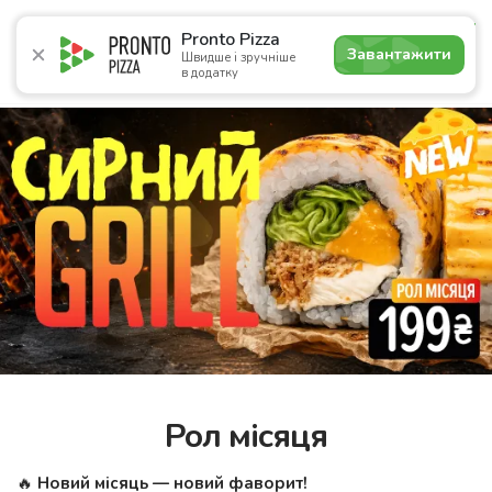
4.7
Pronto Pizza
Завантажити
Швидше і зручніше
в додатку
Акції
Піца
Суші
Сети
Лаваші
Комбо
Напої
Рол місяця
🔥
Новий місяць — новий фаворит!