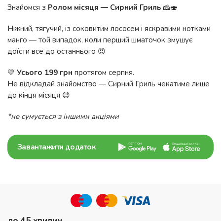
Знайомся з
Ролом місяця — Сирний Гриль
🧀🍣
Ніжний, тягучий, із соковитим лососем і яскравими нотками
манго — той випадок, коли перший шматочок змушує
доїсти все до останнього 😍
💛
Усього 199 грн
протягом серпня.
Не відкладай знайомство — Сирний Гриль чекатиме лише
до кінця місяця 😉
*не сумується з іншими акціями
Завантажити додаток
до 45 хвилин