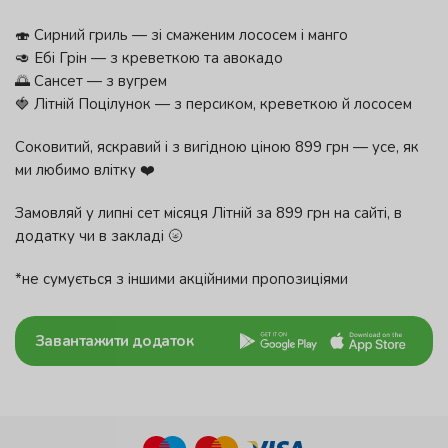
🍣 Сирний гриль — зі смаженим лососем і манго
🥑 Ебі Грін — з креветкою та авокадо
🌅 Сансет — з вугрем
🍓 Літній Поцілунок — з персиком, креветкою й лососем
Соковитий, яскравий і з вигідною ціною 899 грн — усе, як
ми любимо влітку ❤️
Замовляй у липні сет місяця Літній за 899 грн на сайті, в
додатку чи в закладі 🌝
*не сумується з іншими акційними пропозиціями
Завантажити додаток