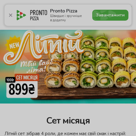
4.8
Pronto Pizza
Завантажити
Швидше і зручніше
в додатку
Акції
Піца
Суші
Сети
Лаваші
Комбо
Напої
Сет місяця
Літній сет зібрав 4 роли, де кожен має свій смак і настрій: