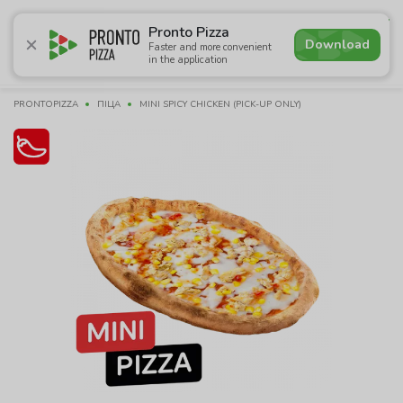
4.6
Pronto Pizza
Download
Faster and more convenient
in the application
Promotions
Pizza
Sushi
Sets
Lavash
Сombo M
PRONTOPIZZA
ПІЦА
MINI SPICY CHICKEN (PICK-UP ONLY)