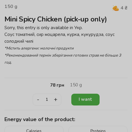
150
g
4
₴
Mini Spicy Chicken (pick-up only)
Sorry, this entry is only available in
Укр
.
Соус томатний, сир моцарела, курка, кукурудза, соус
солодкий чилі
*Містить алергени: молочні продукти
*Рекомендований термін зберігання готових страв не більше 3
год.
150
g
78
грн
-
+
I want
Energy value of the product:
Calories
Proteins