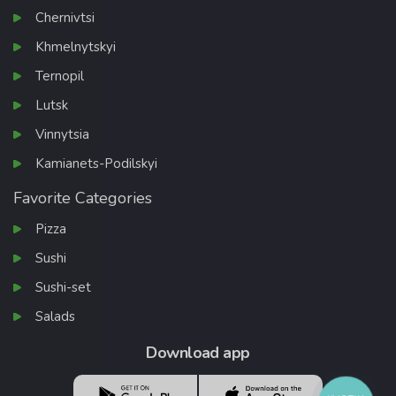
Chernivtsi
Khmelnytskyi
Ternopil
Lutsk
Vinnytsia
Kamianets-Podilskyi
Favorite Categories
Pizza
Sushi
Sushi-set
Salads
Download app