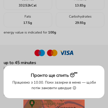
332.52
kCal
13.83
g
Fats
Carbohydrates
17.5
g
29.93
g
energy value is indicated for
100g
up to 45 minutes
in the green zone!
Пронто ще спить 😴
up to 59 minutes
in the yellow zone
Працюємо з 10.00. Поки зазирни в меню — щоби
потім замовити швидше 😉
free delivery
from 500 UAH