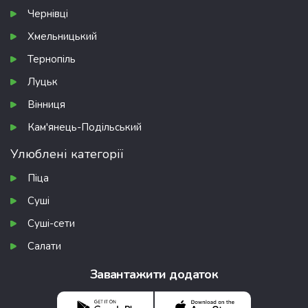
Чернівці
Хмельницький
Тернопіль
Луцьк
Вінниця
Кам'янець-Подільський
Улюблені категорії
Піца
Суші
Суші-сети
Салати
Завантажити додаток