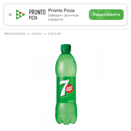
4.7
Pronto Pizza
Завантажити
Швидше і зручніше
в додатку
Акції
Піца
Суші
Сети
Лаваші
Комбо
Напої
PRONTOPIZZA
НАПОЇ
7UP 0.5Л